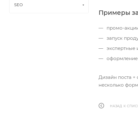
SEO
Примеры за
промо-акции
запуск проду
экспертные 
оформление ц
Дизайн поста + 
несколько форм
НАЗАД К СПИС