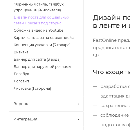
Фирменный стиль, гайдбук
упрощённый (4 носителя)
Дизайн по
Дизайн поста для социальных
сетей + ресайз под сторис
в ленте и
Обложка видео на Youtube
Карточка товара на маркетплейс
FastOnline пред
Концепция упаковки (3 товара)
продвигать конт
Визитка
др.
Баннер для сайта (3 вида)
Баннер для наружной рекламы
Что входит в
Логобук
Логотип
разработка о
Листовка (1 сторона)
адаптация ди
Верстка
сохранение 
соблюдение т
Интеграция
подготовка ф